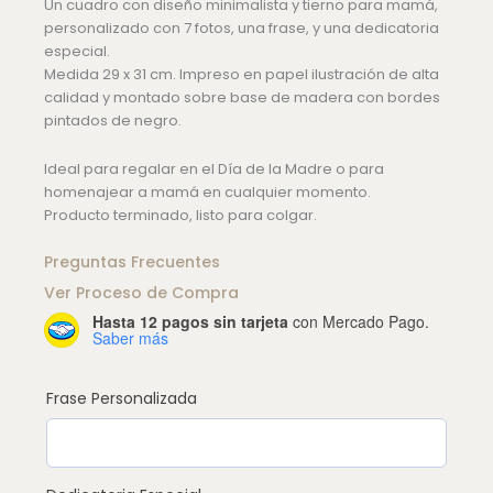
Un cuadro con diseño minimalista y tierno para mamá,
personalizado con 7 fotos, una frase, y una dedicatoria
especial.
Medida 29 x 31 cm. Impreso en papel ilustración de alta
calidad y montado sobre base de madera con bordes
pintados de negro.
Ideal para regalar en el Día de la Madre o para
homenajear a mamá en cualquier momento.
Producto terminado, listo para colgar.
Preguntas Frecuentes
Ver Proceso de Compra
Hasta 12 pagos sin tarjeta
con Mercado Pago.
Regalo
Saber más
día
de
la
Frase Personalizada
madre
Modelo
1
cantidad