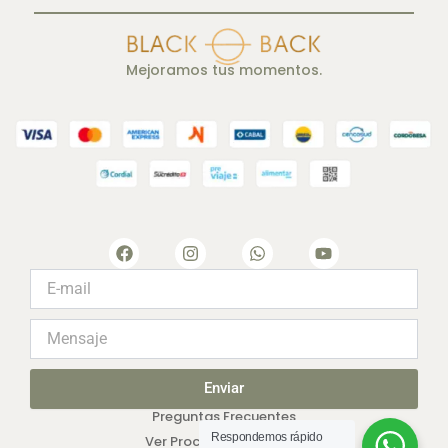
Mejoramos tus momentos.
F
I
W
Y
a
n
h
o
c
s
a
u
e
t
t
t
b
a
s
u
o
g
a
b
o
r
p
e
k
a
p
m
Enviar
Preguntas Frecuentes
Respondemos rápido
Ver Proceso de Compra