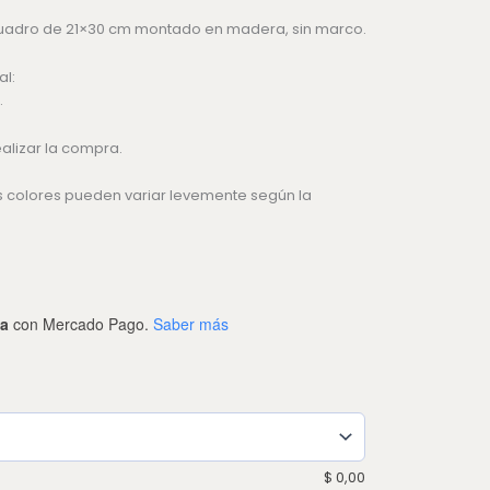
cuadro de 21×30 cm montado en madera, sin marco.
l:
.
alizar la compra.
os colores pueden variar levemente según la
ta
con Mercado Pago.
Saber más
$
0,00