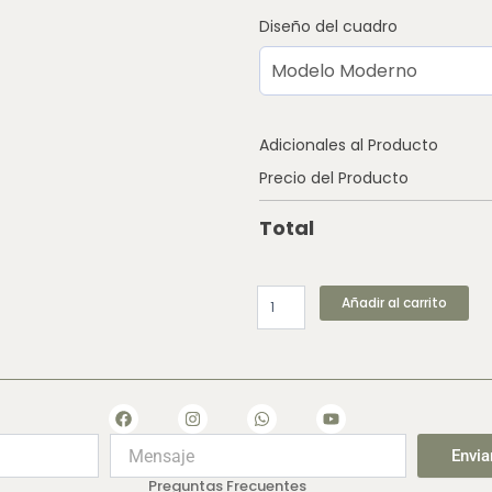
Diseño del cuadro
Adicionales al Producto
Precio del Producto
Total
Añadir al carrito
F
I
W
Y
a
n
h
o
c
s
a
u
Envia
e
t
t
t
b
a
s
u
Preguntas Frecuentes