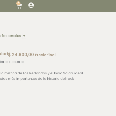
0
Cart
Open Diseño para Profesionales
ofesionales
lari
$
24.900,00
Precio final
ros ricoteros.
la mística de Los Redondos y el Indio Solari, ideal
as más importantes de la historia del rock