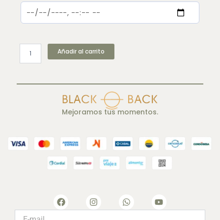
Añadir al carrito
Mejoramos tus momentos.
F
I
W
Y
a
n
h
o
c
s
a
u